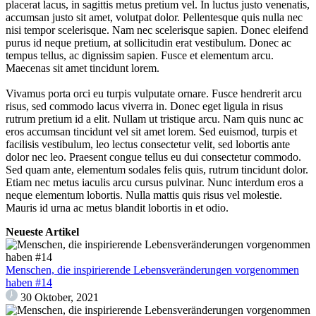
placerat lacus, in sagittis metus pretium vel. In luctus justo venenatis,
accumsan justo sit amet, volutpat dolor. Pellentesque quis nulla nec
nisi tempor scelerisque. Nam nec scelerisque sapien. Donec eleifend
purus id neque pretium, at sollicitudin erat vestibulum. Donec ac
tempus tellus, ac dignissim sapien. Fusce et elementum arcu.
Maecenas sit amet tincidunt lorem.
Vivamus porta orci eu turpis vulputate ornare. Fusce hendrerit arcu
risus, sed commodo lacus viverra in. Donec eget ligula in risus
rutrum pretium id a elit. Nullam ut tristique arcu. Nam quis nunc ac
eros accumsan tincidunt vel sit amet lorem. Sed euismod, turpis et
facilisis vestibulum, leo lectus consectetur velit, sed lobortis ante
dolor nec leo. Praesent congue tellus eu dui consectetur commodo.
Sed quam ante, elementum sodales felis quis, rutrum tincidunt dolor.
Etiam nec metus iaculis arcu cursus pulvinar. Nunc interdum eros a
neque elementum lobortis. Nulla mattis quis risus vel molestie.
Mauris id urna ac metus blandit lobortis in et odio.
Neueste Artikel
Menschen, die inspirierende Lebensveränderungen vorgenommen
haben #14
30 Oktober, 2021