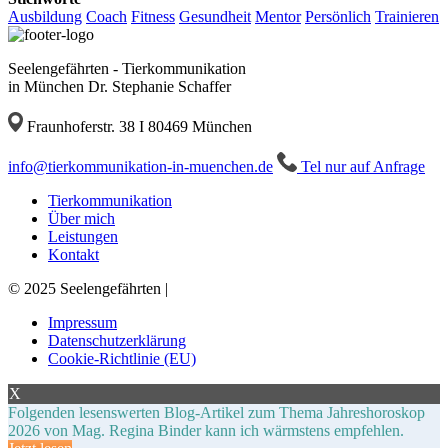
Ausbildung
Coach
Fitness
Gesundheit
Mentor
Persönlich
Trainieren
Seelengefährten - Tierkommunikation
in München Dr. Stephanie Schaffer
Fraunhoferstr. 38 I 80469 München
ed.nehcneum-ni-noitakinummokreit@ofni
Tel nur auf Anfrage
Tierkommunikation
Über mich
Leistungen
Kontakt
© 2025 Seelengefährten |
Impressum
Datenschutzerklärung
Cookie-Richtlinie (EU)
X
Folgenden lesenswerten Blog-Artikel zum Thema Jahreshoroskop
2026 von Mag. Regina Binder kann ich wärmstens empfehlen.