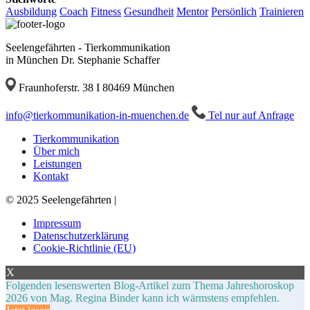
Ausbildung
Coach
Fitness
Gesundheit
Mentor
Persönlich
Trainieren
Seelengefährten - Tierkommunikation
in München Dr. Stephanie Schaffer
Fraunhoferstr. 38 I 80469 München
ed.nehcneum-ni-noitakinummokreit@ofni
Tel nur auf Anfrage
Tierkommunikation
Über mich
Leistungen
Kontakt
© 2025 Seelengefährten |
Impressum
Datenschutzerklärung
Cookie-Richtlinie (EU)
X
Folgenden lesenswerten Blog-Artikel zum Thema Jahreshoroskop
2026 von Mag. Regina Binder kann ich wärmstens empfehlen.